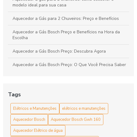
modelo ideal para sua casa
Aquecedor a Gás para 2 Chuveiros: Preço e Benefícios
Aquecedor a Gás Bosch Preço e Benefícios na Hora da
Escolha
Aquecedor a Gás Bosch Preço: Descubra Agora
Aquecedor a Gás Bosch Preço: O Que Você Precisa Saber
Aquecedor a Gás Bosch: Vantagens Que Você Precisa
Saber
Tags
Aquecedor a gás é a solução ideal: Como aquecer sua
casa com eficiência e economia
Elétricos e Manutenções
elétricos e manutenções
Aquecedor a Gas Orbis Preço: Descubra os Melhores
Aquecedor Bosch
Aquecedor Bosch Gwh 160
Modelos e Onde Comprar
Aquecedor Elétrico de água
Aquecedor a Gás para 2 Chuveiros Preço e Vantagens