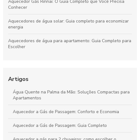
Aquecedor Gás Rinnai: O Guia Completo que Você Precisa
Conhecer
Aquecedores de água solar: Guia completo para economizar
energia
Aquecedores de água para apartamento: Guia Completo para
Escolher
Aquecedores de Água a Gás: Guia Completo
Aquecedores a Gás, Elétricos e Manutenções
Artigos
Aquecedores de Água Solar: Guia Completo para Sua Casa
Água Quente na Palma da Mão: Soluções Compactas para
Sustentável
Apartamentos
Aquecedor a Gás de Passagem: Conforto e Economia
Aquecedor a Gás de Passagem: Guia Completo
Aquecedor a gás para 2 chuveiros: como escolher o