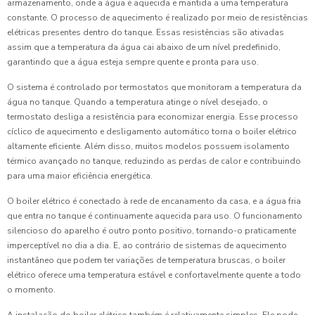
armazenamento, onde a água é aquecida e mantida a uma temperatura
constante. O processo de aquecimento é realizado por meio de resistências
elétricas presentes dentro do tanque. Essas resistências são ativadas
assim que a temperatura da água cai abaixo de um nível predefinido,
garantindo que a água esteja sempre quente e pronta para uso.
O sistema é controlado por termostatos que monitoram a temperatura da
água no tanque. Quando a temperatura atinge o nível desejado, o
termostato desliga a resistência para economizar energia. Esse processo
cíclico de aquecimento e desligamento automático torna o boiler elétrico
altamente eficiente. Além disso, muitos modelos possuem isolamento
térmico avançado no tanque, reduzindo as perdas de calor e contribuindo
para uma maior eficiência energética.
O boiler elétrico é conectado à rede de encanamento da casa, e a água fria
que entra no tanque é continuamente aquecida para uso. O funcionamento
silencioso do aparelho é outro ponto positivo, tornando-o praticamente
imperceptível no dia a dia. E, ao contrário de sistemas de aquecimento
instantâneo que podem ter variações de temperatura bruscas, o boiler
elétrico oferece uma temperatura estável e confortavelmente quente a todo
o momento.
A instalação do boiler elétrico também é relativamente simples. Ele pode