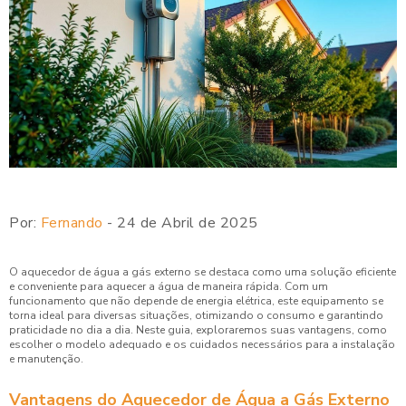
Por:
Fernando
- 24 de Abril de 2025
O aquecedor de água a gás externo se destaca como uma solução eficiente
e conveniente para aquecer a água de maneira rápida. Com um
funcionamento que não depende de energia elétrica, este equipamento se
torna ideal para diversas situações, otimizando o consumo e garantindo
praticidade no dia a dia. Neste guia, exploraremos suas vantagens, como
escolher o modelo adequado e os cuidados necessários para a instalação
e manutenção.
Vantagens do Aquecedor de Água a Gás Externo