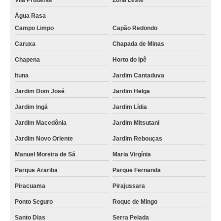
Vila Prudente
Zona Leste
aquecedor de água para banheiro preço Vila Matilde
Água Rasa
Campo Limpo
Capão Redondo
preço de aquecedor de água quente Ibirapuera
Caruxa
Chapada de Minas
onde comprar aquecedor de água 110v Piracuama
Chapena
Horto do Ipê
aquecedor de água quente Cidade Tiradentes
Ituna
Jardim Cantaduva
boiler aquecedor elétrico Parque Fernanda
Jardim Dom José
Jardim Helga
aquecedor de agua boiler eletrico preço Valo Velho
Jardim Ingá
Jardim Lídia
onde comprar aquecedor de agua boiler eletrico Jardim Dom José
Jardim Macedônia
Jardim Mitsutani
onde comprar aquecedor de água elétrico boiler Sé
Jardim Novo Oriente
Jardim Rebouças
boiler aquecedor elétrico valor Piracuama
Manuel Moreira de Sá
Maria Virgínia
aquecedor de água elétrico boiler preço Zona Leste
Parque Arariba
Parque Fernanda
boiler elétrico residencial Oscar Freire
Piracuama
Pirajussara
preço de aquecedor de agua boiler eletrico Mooca
Ponto Seguro
Roque de Mingo
onde comprar aquecedor de água para banheiro Paraiso
Santo Dias
Serra Pelada