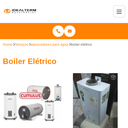
Home
Serviços
aquecedores para água
boiler elétrico
Boiler Elétrico