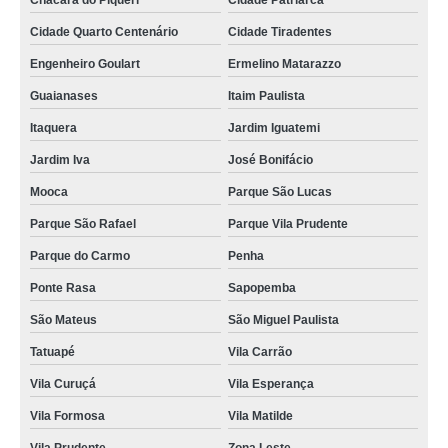
Chácara do Piqueri
Cidade Patriarca
onde comprar boiler água quente elétrico Valo Velho
Cidade Quarto Centenário
Cidade Tiradentes
Engenheiro Goulart
Ermelino Matarazzo
boiler elétrico para chuveiro valor Maria Virgínia
Guaianases
Itaim Paulista
aquecedor boiler elétrico valor Parque do Carmo
Itaquera
Jardim Iguatemi
aquecedor de água elétrico boiler Campo Limpo
Jardim Iva
José Bonifácio
preço de boiler elétrico residencial José Bonifácio
Mooca
Parque São Lucas
preço de boiler aquecedor elétrico Santo Dias
Parque São Rafael
Parque Vila Prudente
aquecedor de agua boiler eletrico Jardim Helga
Parque do Carmo
Penha
onde comprar aquecedor de agua boiler eletrico Ituna
Ponte Rasa
Sapopemba
preço de boiler água quente elétrico Vila das Belezas
São Mateus
São Miguel Paulista
aquecedor boiler elétrico Piracuama
Tatuapé
Vila Carrão
onde comprar boiler elétrico Buracão
Vila Curuçá
Vila Esperança
onde comprar boiler aquecedor elétrico Guaianases
Vila Formosa
Vila Matilde
onde comprar aquecedor de água quente Parque Vila Prudente