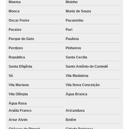
preço de aquecedor de água quente Chapada de Minas
Moema
Moinho
preço de boiler elétrico para chuveiro Jardim Ingá
Mooca
Muniz de Souza
Oscar Freire
Pacaembu
aquecedor de agua eletrico tipo boiler valor Faria Lima
Paraiso
Pari
preço de boiler aquecedor elétrico Alto da Mooca
Parque do Gato
Paulista
aquecedor de água quente valor Belém
Perdizes
Pinheiros
onde comprar boiler elétrico para chuveiro Cidade Jardim
Republica
Santa Cecilia
aquecedor de agua boiler eletrico preço Moema
Santa Efigênia
Santo Antônio do Canindé
aquecedor de água 110v Pacaembu
Sé
Vila Madalena
preço de aquecedor boiler elétrico Pari
Vila Mariana
Vila Nova Conceição
aquecedor de água elétrico boiler valor Vila Matilde
Vila Olímpia
Água Branca
boiler elétrico para chuveiro valor Piracuama
Água Rasa
preço de boiler elétrico Ponte Rasa
Anália Franco
Aricanduva
onde comprar aquecedor de água elétrico boiler Sé
Artur Alvim
Belém
aquecedor de água para banheiro Sapopemba