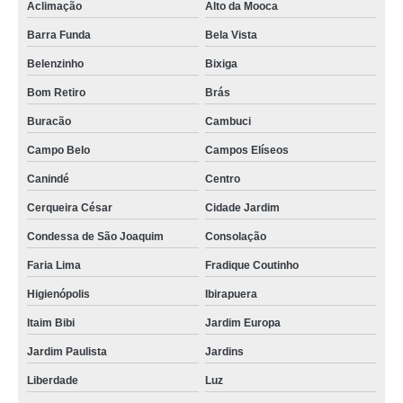
Aclimação
Alto da Mooca
preço de aquecedor de água para banheiro Perdizes
Barra Funda
Bela Vista
aquecedor de agua eletrico tipo boiler Engenheiro Goulart
Belenzinho
Bixiga
boiler elétrico para chuveiro Fradique Coutinho
Bom Retiro
Brás
boiler elétrico residencial valor Fradique Coutinho
Buracão
Cambuci
onde comprar boiler elétrico Parque Fernanda
Campo Belo
Campos Elíseos
preço de aquecedor de agua eletrico tipo boiler Parque São Rafael
Canindé
Centro
onde comprar boiler elétrico para chuveiro Belém
Cerqueira César
Cidade Jardim
aquecedor de água quente valor Vila Prudente
Condessa de São Joaquim
Consolação
preço de aquecedor de água para banheiro Pinheiros
Faria Lima
Fradique Coutinho
preço de aquecedor de água elétrico boiler Jardim Ingá
Higienópolis
Ibirapuera
onde comprar boiler água quente elétrico Jardim Mitsutani
Itaim Bibi
Jardim Europa
boiler água quente elétrico preço Pinheiros
Jardim Paulista
Jardins
boiler elétrico preço Cidade Quarto Centenário
Liberdade
Luz