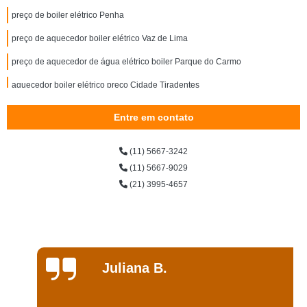
preço de boiler elétrico Penha
preço de aquecedor boiler elétrico Vaz de Lima
preço de aquecedor de água elétrico boiler Parque do Carmo
aquecedor boiler elétrico preço Cidade Tiradentes
boiler elétrico valor Jardim Europa
Entre em contato
boiler aquecedor elétrico preço Valo Velho
(11) 5667-3242
onde comprar aquecedor de água quente Jardim Europa
(11) 5667-9029
boiler elétrico para chuveiro preço Vila Prudente
(21) 3995-4657
aquecedor de agua eletrico tipo boiler Itaim Paulista
boiler água quente elétrico Artur Alvim
aquecedor de água 110v preço Parque Fernanda
Juliana B.
boiler água quente elétrico valor Vila Olímpia
onde comprar aquecedor boiler elétrico Chapada de Minas