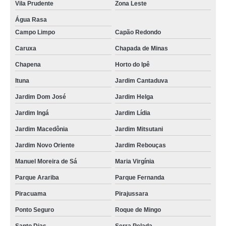
Vila Prudente
Zona Leste
aquecedor de água de passagem preço Republica
Água Rasa
Campo Limpo
Capão Redondo
qual o preço de aquecedor a gás para 2 chuveiros Muniz de Souza
Caruxa
Chapada de Minas
aquecedor para chuveiro a gás valor Chapena
Chapena
Horto do Ipê
aquecedor de passagem gas preço Jardim Dom José
Ituna
Jardim Cantaduva
aquecedor de passagem gas preço Paraiso
Jardim Dom José
Jardim Helga
aquecedor de passagem gas valor Penha
Jardim Ingá
Jardim Lídia
aquecedor de chuveiro a gás valor Jardim Iva
Jardim Macedônia
Jardim Mitsutani
aquecedor de chuveiro a gás Muniz de Souza
Jardim Novo Oriente
Jardim Rebouças
qual o preço de aquecedor de água a gás externo Vila Matilde
Manuel Moreira de Sá
Maria Virgínia
aquecedor de chuveiro a gás Parque do Carmo
Parque Arariba
Parque Fernanda
aquecedor para chuveiro a gás valor Água Rasa
Piracuama
Pirajussara
aquecedor de passagem a gás Parque Fernanda
Ponto Seguro
Roque de Mingo
aquecedor de passagem gas valor Campo Belo