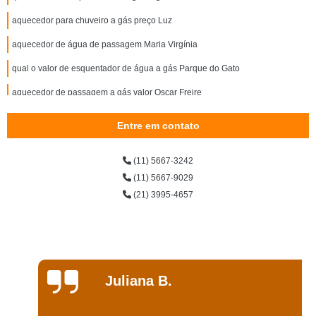
aquecedor para chuveiro a gás preço Luz
aquecedor de água de passagem Maria Virgínia
qual o valor de esquentador de água a gás Parque do Gato
aquecedor de passagem a gás valor Oscar Freire
aquecedor de passagem para chuveiro preço Bela Vista
Entre em contato
qual o preço de aquecedor a gás para 2 chuveiros Belém
(11) 5667-3242
qual o preço de aquecedor de água a gás natural Vila Cais
(11) 5667-9029
aquecedor de água a gás externo valor Parque São Rafael
(21) 3995-4657
aquecedor de chuveiro a gás preço Água Rasa
aquecedor de passagem a gás preço Mooca
qual o valor de aquecedor de passagem gas Ermelino Matarazzo
Juliana B.
qual o valor de aquecedor de chuveiro a gás Vila Madalena
aquecedor de água de passagem valor Cerqueira César