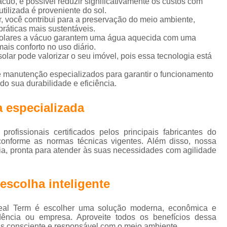
uo, é possível reduzir significativamente os custos com
Aquecedor de Agua com Placa So
utilizada é proveniente do sol.
, você contribui para a preservação do meio ambiente,
Aquecedor de água Solar 200 Litr
áticas mais sustentáveis.
olares a vácuo garantem uma água aquecida com uma
Aquecedor Residencial Solar
ais conforto no uso diário.
Aquecedor Solar para Chuveiro e 
olar pode valorizar o seu imóvel, pois essa tecnologia está
Aquecedor Solar par
de manutenção especializados para garantir o funcionamento
o sua durabilidade e eficiência.
Boiler Solar com Apoio Ele
a especializada
Aquecedor de água Elétrico 
Aquecedor de água Elétrico Industria
fissionais certificados pelos principais fabricantes do
onforme as normas técnicas vigentes. Além disso, nossa
Aquecedor de á
dia, pronta para atender às suas necessidades com agilidade
Aquecedor de 
Aquecedor Elétrico de água Bai
escolha inteligente
Boiler Aquecimento El
deal Term é escolher uma solução moderna, econômica e
Esquentador de água El
ência ou empresa. Aproveite todos os benefícios dessa
is consciente e responsável com o meio ambiente.