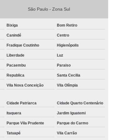
tros
Aquecedor Solar Komeco
São Paulo - Zona Sul
instalação de aquecedor solar para residência Serra
Pelada
Bixiga
Bom Retiro
fabricantes de aquecedor solar a vácuo Vila Matilde
Canindé
Centro
aquecedor solar residencial Moinho
Fradique Coutinho
Higienópolis
aquecedores solares residenciais preços Jardins
Liberdade
Luz
comprar aquecedor solar economico Pinheiros
Pacaembu
Paraiso
venda de aquecedor solar popular Vila Carrão
Republica
Santa Cecilia
Vila Nova Conceição
Vila Olímpia
aquecedor solar residencial valor Moinho
aquecedor solar a vácuo para piscina José Bonifácio
Cidade Patriarca
Cidade Quarto Centenário
aquecedor solar economico Guaianases
Itaquera
Jardim Iguatemi
aquecedor solar a vácuo para piscina valor Aricanduva
Parque Vila Prudente
Parque do Carmo
Tatuapé
Vila Carrão
fabricante de aquecedor solar pvc Liberdade