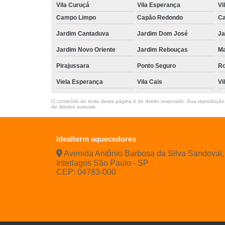
Vila Curuçá
Vila Esperança
Vi
Campo Limpo
Capão Redondo
Ca
Jardim Cantaduva
Jardim Dom José
Ja
Jardim Novo Oriente
Jardim Rebouças
Ma
Pirajussara
Ponto Seguro
Ro
Viela Esperança
Vila Cais
Vi
O conteúdo do texto desta página é de direito reservado. Sua reprodução, 
de direitos autorais
.
idealterm aquecedores
Avenida Antônio Barbosa da Silva Sandoval,
Interlagos São Paulo - SP
CEP: 04783-000
(11) 93061-5010
(11) 9
(11) 5667-3242
(11) 5667-9029
(21) 3995
contato@idealterm.com.br