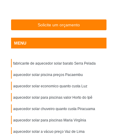
Morumbi
Aquecedor água a Gás
veiros
Aquecedor de Chuveiro a Gás
erno
Aquecedor de água a Gás Natural
Solicite um orçamento
agem
Aquecedor de Passagem a Gás
MENU
Aquecedor de Passagem para Chuveiro
a Gás
Esquentador de água a Gás
fabricante de aquecedor solar barato Serra Pelada
artamento
Aquecedor de Agua Apartamento
a Eletrico para Apartamento
aquecedor solar piscina preços Pacaembu
eiro a Gas para Apartamento
aquecedor solar economico quanto custa Luz
amento
Aquecedor de água de Apartamento
aquecedor solar para piscinas valor Horto do Ipê
 água para Apartamento
aquecedor solar chuveiro quanto custa Piracuama
eira a Gas para Apartamento
aquecedor solar para piscinas Maria Virgínia
partamento
Boiler Elétrico para Apartamento
aquecedor solar a vácuo preço Vaz de Lima