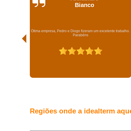
Juliana B.
A Luciana me atende sempre muito rápida e atenciosa. Super
trabalho.
indico pra todo mundo, podem confiar!! Instalei meus
aquecedores a gás com a Idealterm e é excelente!!!! Melhor
empresa de aquecedores que existe!
Regiões onde a idealterm aqu