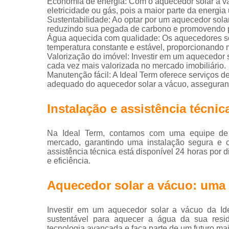
Economia de energia: Com o aquecedor solar a vác
eletricidade ou gás, pois a maior parte da energia 
Sustentabilidade: Ao optar por um aquecedor solar
reduzindo sua pegada de carbono e promovendo pr
Água aquecida com qualidade: Os aquecedores s
temperatura constante e estável, proporcionando m
Valorização do imóvel: Investir em um aquecedor s
cada vez mais valorizada no mercado imobiliário.
Manutenção fácil: A Ideal Term oferece serviços 
adequado do aquecedor solar a vácuo, assegurand
Instalação e assistência técnic
Na Ideal Term, contamos com uma equipe de pro
mercado, garantindo uma instalação segura e c
assistência técnica está disponível 24 horas por 
e eficiência.
Aquecedor solar a vácuo: uma 
Investir em um aquecedor solar a vácuo da I
sustentável para aquecer a água da sua resid
tecnologia avançada e faça parte de um futuro ma