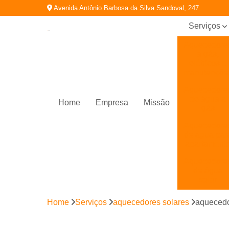
Avenida Antônio Barbosa da Silva Sandoval, 247
Serviços
Aquecedore
a gás,
elétricos e
manutençõe
Aquecedore
de água a
Home
Empresa
Missão
gás
Aquecedore
de água par
apartament
Aquecedore
de água
solar
Aquecedore
Home
Serviços
aquecedores solares
aquecedo
elétricos par
água