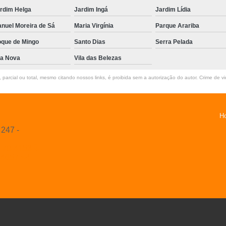
rdim Helga
Jardim Ingá
Jardim Lídia
nuel Moreira de Sá
Maria Virgínia
Parque Arariba
que de Mingo
Santo Dias
Serra Pelada
la Nova
Vila das Belezas
parcial ou total, mesmo citando nossos links, é proibida sem a autorização do autor. Crime de vi
H
 247 -
4170-4153
-4657