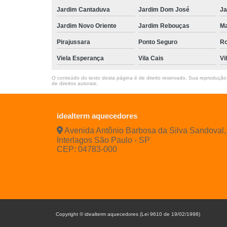
Jardim Cantaduva
Jardim Dom José
Ja
Jardim Novo Oriente
Jardim Rebouças
Ma
Pirajussara
Ponto Seguro
Ro
Viela Esperança
Vila Cais
Vi
O conteúdo do texto desta página é de direito reservado. Sua reprodução, 
de direitos autorais
.
idealterm aquecedores
Avenida Antônio Barbosa da Silva Sandoval,
Interlagos São Paulo - SP
CEP: 04783-000
(11) 93061-5010
(11) 9
(11) 5667-3242
(11) 5667-9029
(21) 3995
contato@idealterm.com.br
Copyright © idealterm aquecedores (Lei 9610 de 19/02/1998)