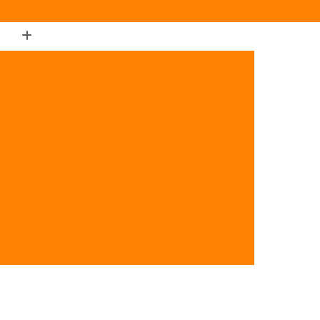
(11) 5667-3242
(11) 5667-9029
Aquecedor a Gás de Passagem
 Piscina
Aquecedor a Vácuo
oga
Aquecedor de água em Campinas
ela
Aquecedor de água em Interlagos
quecedor de água em Riviera de São Lourenço
aro
Aquecedor de água em São Sebastião
a
Aquecedor de água na Chácara Klabin
ste
Aquecedor de água na Zona Norte
Oeste
Aquecedor de água na Zona Sul
klin
Aquecedor de água no Guarujá
rior
Aquecedor de água no Litoral