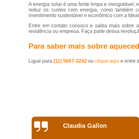
A energia solar é uma fonte limpa e inesgotável, 
reduz os custos com energia, como também co
investimento sustentável e econômico com a Ideal
Entre em contato conosco e saiba mais sobre a
residência ou empresa. Faça parte dessa revoluçã
Para saber mais sobre aqueced
Ligue para
(11) 5667-3242
ou
clique aqui
e entre 
Alexandre
Bianco