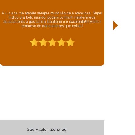
aquecedor solar residencial Faria Lima
osch 23 Litros
Aquecedor Bosch 25 Litros
Parabenizo e agradeço a atenção, presteza e profissionalismo
Atendimen
tros
aquecedor solar a vácuo preço Vila das Belezas
Aquecedor Bosch 8 Litros
de Luciana! O atendimento ao cliente é fundamental para bom
minhas e
desenvolvimento e crescimento da Empresa.
160
Aquecedor Bosch Gwh 300
fábrica de aquecedores solares residenciais Vila
Curuçá
500
Aquecedor de água Ariston
instalação de aquecedor solar a vácuo para piscina
co
Aquecedor de Passagem Bosch
Cidade Tiradentes
bis
Aquecedor de Passagem Rinnai
aquecedor solar para piscina Santo Antônio do Canindé
cedor Gás Rinnai
Aquecedor Komeco
aquecedor solar baixo custo quanto custa Luz
tros
Aquecedor Komeco Digital
fabricante de aquecedor solar chuveiro Parque Vila
uecedor Komeco Ko 22di
Aquecedor Orbis
Prudente
cedor Orbis 315 Hfb
Aquecedor Orbis 320
instalação de aquecedor solar para piscina Vila Nova
uecedor Rheem
Aquecedor Rheem 35
instalação de aquecedor solar para piscinas Belém
cedor Rinnai
Aquecedor Rinnai 1602
aquecedor solar barato preço José Bonifácio
São Paulo - Zona Sul
tros
Aquecedor Rinnai 23 Litros