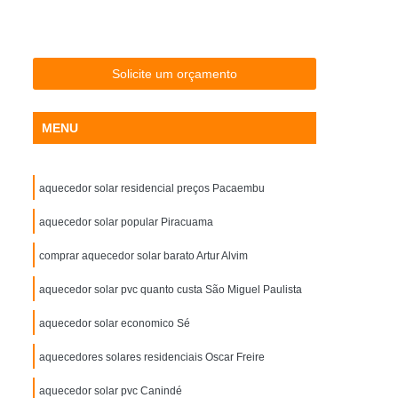
Morumbi
Aquecedor água a Gás
veiros
Aquecedor de Chuveiro a Gás
erno
Aquecedor de água a Gás Natural
Solicite um orçamento
agem
Aquecedor de Passagem a Gás
MENU
Aquecedor de Passagem para Chuveiro
a Gás
Esquentador de água a Gás
aquecedor solar residencial preços Pacaembu
artamento
Aquecedor de Agua Apartamento
a Eletrico para Apartamento
aquecedor solar popular Piracuama
eiro a Gas para Apartamento
comprar aquecedor solar barato Artur Alvim
amento
Aquecedor de água de Apartamento
aquecedor solar pvc quanto custa São Miguel Paulista
 água para Apartamento
aquecedor solar economico Sé
eira a Gas para Apartamento
aquecedores solares residenciais Oscar Freire
partamento
Boiler Elétrico para Apartamento
aquecedor solar pvc Canindé