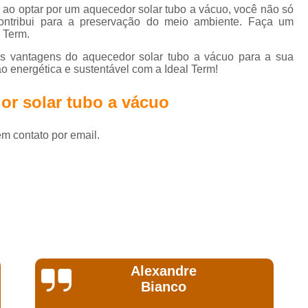
Aquecedor de Agua Boiler Eletric
e ao optar por um aquecedor solar tubo a vácuo, você não só
ntribui para a preservação do meio ambiente. Faça um
Aquecedor de água 110v
 Term.
Aquecedor de água para B
s vantagens do aquecedor solar tubo a vácuo para a sua
o energética e sustentável com a Ideal Term!
Boiler Aquecedor Elétrico
Boi
Boiler Elétrico Residenc
or solar tubo a vácuo
Aquecedor de água Solar
Aq
em contato por email.
Aquecedor Solar a Vácuo para
Aquecedor Solar Bara
Aquecedor Solar Chuve
Aquecedor Solar para Chuv
Aquecedor Solar para Piscin
Aquecedor Solar Piscina
Aquece
Juliana B.
Aquecedor Solar Tubo 
Aquecedor a Gás Komeco
Aq