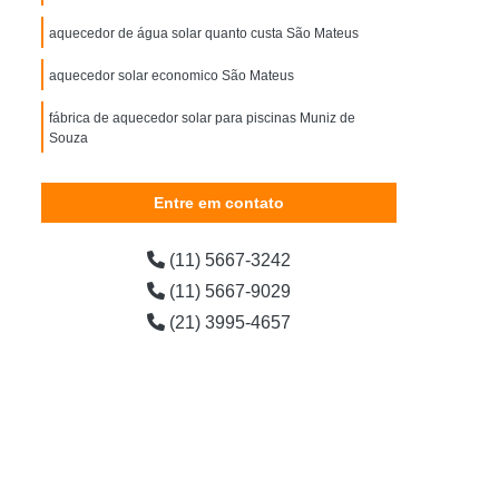
lar
Aquecedor de Agua Solar Residencial
aquecedor de água solar quanto custa São Mateus
os
Aquecedor de água Solar para Chuveiro
aquecedor solar economico São Mateus
Aquecedor Solar de Agua para Chuveiro
fábrica de aquecedor solar para piscinas Muniz de
Torneiras
Aquecedor Solar para Chuveiros
Souza
a água
Boiler Eletrico e Solar
comprar aquecedor solar economico Vila Cais
trico
Aquecedor de água Elétrico
Entre em contato
fabricante de aquecedor solar chuveiro Horto do Ipê
110v
Aquecedor de água Elétrico 220v
(11) 5667-3242
aquecedor de água solar Luz
l
Aquecedor de água Elétrico para Chuveiro
(11) 5667-9029
fábrica de aquecedor solar a vácuo para piscina Capão
gua Elétrico para Cozinha
(21) 3995-4657
Redondo
água Elétrico Residencial
fabricante de aquecedor solar economico Jardim Helga
xa Pressão
Aquecedor Elétrico para água
comprar aquecedor solar chuveiro Vila Formosa
etrico
Boiler Elétrico 75 Litros
aquecedor solar chuveiro Santa Cecilia
étrico
Aquecedor Boiler Elétrico
fabricante de aquecedor solar para chuveiro Chapada