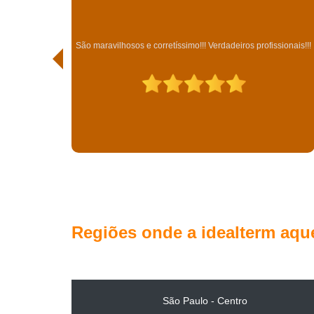
Ótima empresa, Pedro e Diogo fizeram um excelente trabalho.
ionais!!!
Parabéns
Regiões onde a idealterm aqu
São Paulo - Centro