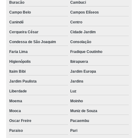
Buracão
Cambuci
aquecedor rheem 36 Vila Mariana
Campo Belo
Campos Elíseos
onde vende aquecedor gás rinnai Bela Vista
Canindé
Centro
aquecedor bosch 36 litros conserto Campo Belo
Cerqueira César
Cidade Jardim
venda de aquecedor a gás bosch Ibirapuera
Condessa de São Joaquim
Consolação
aquecedor rinnai 1602 Chapena
Faria Lima
Fradique Coutinho
venda de aquecedor rinnai Jardim Dom José
Higienópolis
Ibirapuera
aquecedor bosch gwh 160 conserto Viela Esperança
Itaim Bibi
Jardim Europa
venda de aquecedor bosch 23 litros Itaquera
Jardim Paulista
Jardins
aquecedor bosch 8 litros Piracuama
Liberdade
Luz
aquecedor gás rinnai preço Vila Mariana
Moema
Moinho
venda de aquecedor de passagem bosch Zona Leste
Mooca
Muniz de Souza
Oscar Freire
Pacaembu
aquecedor bosch 23 litros a venda Ibirapuera
Paraiso
Pari
aquecedor bosch gwh 300 Santo Antônio do Canindé