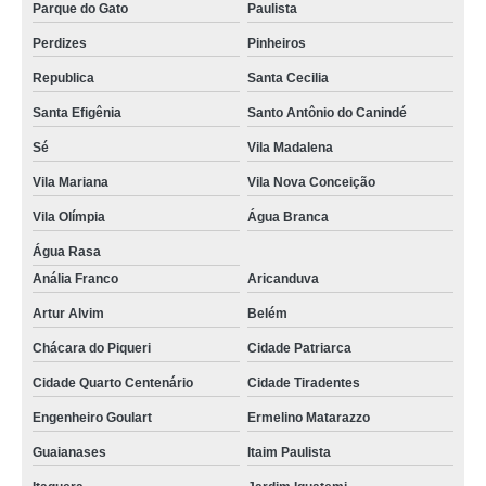
Parque do Gato
Paulista
aquecedor a gás komeco Vila Formosa
Perdizes
Pinheiros
aquecedor a gás bosch conserto Vila Mariana
Republica
Santa Cecilia
onde vende aquecedor komeco Guaianases
Santa Efigênia
Santo Antônio do Canindé
comprar aquecedor orbis 225 sab Cidade Jardim
Sé
Vila Madalena
venda de aquecedor bosch gwh 500 Parque São Rafael
Vila Mariana
Vila Nova Conceição
onde vende aquecedor de passagem orbis Vila Matilde
Vila Olímpia
Água Branca
comprar aquecedor komeco 22 litros Viela Esperança
Água Rasa
aquecedor komeco ko 1200 preço Moema
Anália Franco
Aricanduva
onde comprar aquecedor rinnai 20 litros Liberdade
Artur Alvim
Belém
aquecedor a gás rinnai Maria Virgínia
Chácara do Piqueri
Cidade Patriarca
aquecedor a gás komeco preço Vila Nova
Cidade Quarto Centenário
Cidade Tiradentes
Engenheiro Goulart
Ermelino Matarazzo
aquecedor orbis 8 litros preço Santa Efigênia
Guaianases
Itaim Paulista
aquecedor bosch 8 litros conserto Vila Formosa