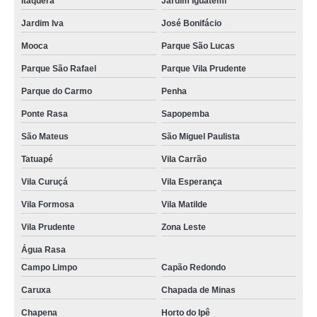
Itaquera
Jardim Iguatemi
aquecedor a gás rinnai preço Água Rasa
Jardim Iva
José Bonifácio
onde comprar aquecedor rinnai 35 litros Vila Prudente
Mooca
Parque São Lucas
comprar aquecedor rheem Fradique Coutinho
Parque São Rafael
Parque Vila Prudente
aquecedor a gás komeco assistência técnica Parque Arariba
Parque do Carmo
Penha
onde vende aquecedor komeco 22 litros Manuel Moreira de Sá
Ponte Rasa
Sapopemba
onde comprar aquecedor rheem 36 Liberdade
São Mateus
São Miguel Paulista
aquecedor rinnai 23 litros a venda Tatuapé
Tatuapé
Vila Carrão
onde vende aquecedor orbis 315 hfb Bela Vista
Vila Curuçá
Vila Esperança
aquecedor orbis 8 litros assistência técnica Ibirapuera
Vila Formosa
Vila Matilde
aquecedor de passagem bosch Fradique Coutinho
Vila Prudente
Zona Leste
onde vende aquecedor ariston Jardim Helga
Água Rasa
Campo Limpo
Capão Redondo
comprar aquecedor de água komeco Cidade Quarto Centenário
Caruxa
Chapada de Minas
aquecedor komeco Jardim Dom José
Chapena
Horto do Ipê