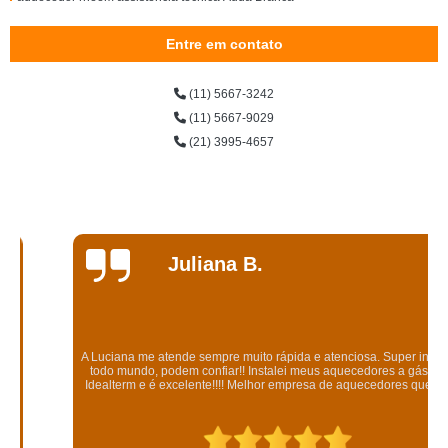
comprar aquecedor orbis 320 Ituna
Entre em contato
onde vende aquecedor a gás komeco Ituna
(11) 5667-3242
comprar aquecedor a gás rinnai Itaim Paulista
(11) 5667-9029
aquecedor de passagem orbis assistência técnica Pari
(21) 3995-4657
onde vende aquecedor komeco 22 litros Jardim Iguatemi
aquecedor orbis 315 hfb Vila Nova Conceição
aquecedor komeco ko 22di assistência técnica Paulista
Juliana B.
aquecedor komeco 22 litros assistência técnica Consolação
comprar aquecedor orbis 315 hfb Capão Redondo
aquecedor a gás bosch conserto Oscar Freire
A Luciana me atende sempre muito rápida e atenciosa. Super indico pra
venda de aquecedor solar komeco Cerqueira César
todo mundo, podem confiar!! Instalei meus aquecedores a gás com a
Idealterm e é excelente!!!! Melhor empresa de aquecedores que existe!
aquecedor bosch 25 litros Artur Alvim
onde comprar aquecedor bosch gwh 300 Republica