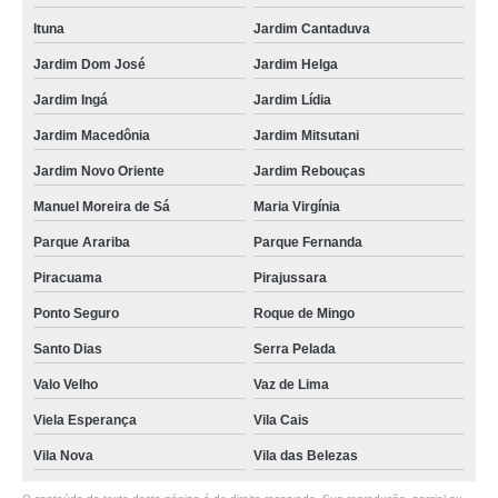
comprar aquecedor a gás komeco Vila Olímpia
Ituna
Jardim Cantaduva
onde comprar aquecedor rinnai 1602 Itaquera
Jardim Dom José
Jardim Helga
aquecedor rinnai 23 litros Vila Mariana
Jardim Ingá
Jardim Lídia
onde vende aquecedor orbis Cidade Patriarca
Jardim Macedônia
Jardim Mitsutani
onde vende aquecedor a gás rinnai Cidade Patriarca
Jardim Novo Oriente
Jardim Rebouças
aquecedor rinnai 35 litros Roque de Mingo
Manuel Moreira de Sá
Maria Virgínia
aquecedor rheem assistência técnica Zona Leste
Parque Arariba
Parque Fernanda
aquecedor rheem 35 conserto Barra Funda
Piracuama
Pirajussara
aquecedor rinnai 20 litros a venda Belenzinho
Ponto Seguro
Roque de Mingo
aquecedor gás rinnai Ermelino Matarazzo
Santo Dias
Serra Pelada
aquecedor rinnai 1602 conserto Pacaembu
Valo Velho
Vaz de Lima
aquecedor bosch 23 litros a venda Oscar Freire
Viela Esperança
Vila Cais
aquecedor rinnai 1602 a venda Brás
Vila Nova
Vila das Belezas
aquecedor de passagem orbis Ermelino Matarazzo