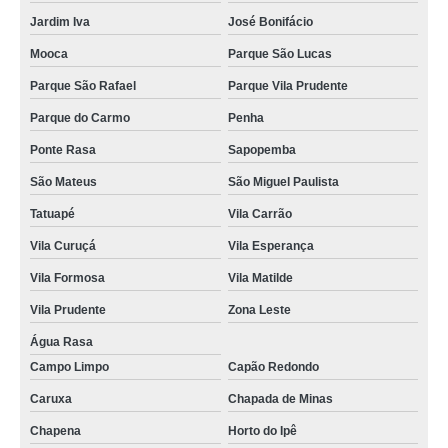
aquecedor elétrico de água baixa pressão preço Piracuama
Jardim Iva
José Bonifácio
aquecedor elétrico de água baixa pressão Jardim Macedônia
Mooca
Parque São Lucas
valor de aquecedor de água elétrico 220v Maria Virgínia
Parque São Rafael
Parque Vila Prudente
boiler aquecimento eletrico preço Aclimação
Parque do Carmo
Penha
aquecedor elétrico de água baixa pressão valor Chapena
Ponte Rasa
Sapopemba
boiler elétrico 75 litros valor Chapena
São Mateus
São Miguel Paulista
valor de aquecedor de água elétrico residencial José Bonifácio
Tatuapé
Vila Carrão
Vila Curuçá
Vila Esperança
aquecedor de água elétrico para cozinha preço Pari
Vila Formosa
Vila Matilde
aquecedor de água elétrico 220v valor Paraiso
Vila Prudente
Zona Leste
aquecedor de água elétrico 110v valor Centro
Água Rasa
onde vende aquecedor de água elétrico industrial Ermelino Matarazzo
Campo Limpo
Capão Redondo
aquecedor de água elétrico industrial valor Pari
Caruxa
Chapada de Minas
boiler aquecimento eletrico preço Jardim Ingá
Chapena
Horto do Ipê