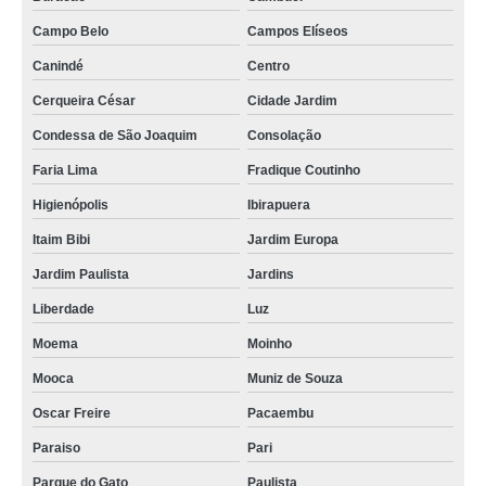
valor de esquentador de água elétrico Parque São Rafael
Campo Belo
Campos Elíseos
aquecedor de água elétrico 110v Pacaembu
Canindé
Centro
valor de boiler aquecimento eletrico Alto da Mooca
Cerqueira César
Cidade Jardim
valor de aquecedor de água elétrico Jardim Ingá
Condessa de São Joaquim
Consolação
Faria Lima
Fradique Coutinho
aquecedor de água elétrico para cozinha Itaim Paulista
Higienópolis
Ibirapuera
esquentador de água elétrico preço Santa Efigênia
Itaim Bibi
Jardim Europa
valor de esquentador de água elétrico Sapopemba
Jardim Paulista
Jardins
aquecedor de água elétrico residencial valor Santa Cecilia
Liberdade
Luz
aquecedor de água elétrico residencial preço Alto da Mooca
Moema
Moinho
aquecedor elétrico para água preço Moema
Mooca
Muniz de Souza
boiler elétrico 75 litros preço Itaquera
Oscar Freire
Pacaembu
onde vende esquentador de água elétrico Parque do Gato
Paraiso
Pari
boiler aquecimento eletrico Moinho
Parque do Gato
Paulista