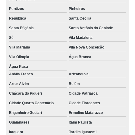
onde vende aquecedor de água elétrico 110v Paraiso
Perdizes
Pinheiros
esquentador de água elétrico valor Parque Vila Prudente
Republica
Santa Cecilia
onde vende aquecedor de água elétrico 110v Moinho
Santa Efigênia
Santo Antônio do Canindé
aquecedor de água elétrico 110v preço Jardim Iguatemi
Sé
Vila Madalena
aquecedor elétrico de água baixa pressão valor Jardim Novo Oriente
Vila Mariana
Vila Nova Conceição
valor de aquecedor elétrico para água Faria Lima
Vila Olímpia
Água Branca
aquecedor elétrico para água Jardim Iguatemi
Água Rasa
Anália Franco
Aricanduva
onde vende boiler elétrico 75 litros Jardim Novo Oriente
Artur Alvim
Belém
aquecedor de água elétrico 220v preço Cidade Quarto Centenário
Chácara do Piqueri
Cidade Patriarca
aquecedor elétrico de água baixa pressão preço Muniz de Souza
Cidade Quarto Centenário
Cidade Tiradentes
boiler aquecimento eletrico valor Penha
Engenheiro Goulart
Ermelino Matarazzo
aquecedor de água elétrico preço Jardim Rebouças
Guaianases
Itaim Paulista
aquecedor de água elétrico 110v preço Vaz de Lima
Itaquera
Jardim Iguatemi