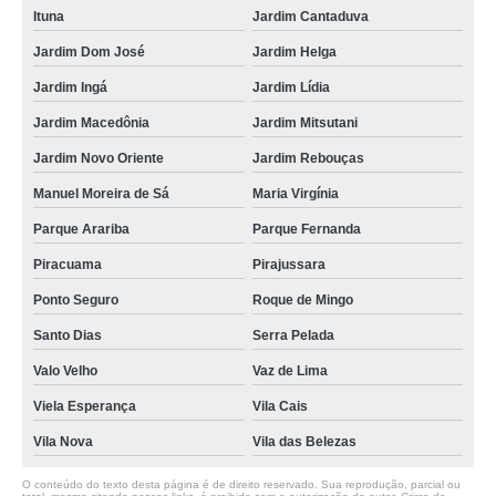
boiler elétrico 75 litros Vila das Belezas
Ituna
Jardim Cantaduva
aquecedor de água elétrico para chuveiro Piracuama
Jardim Dom José
Jardim Helga
onde vende aquecedor de água elétrico residencial Jardim Lídia
Jardim Ingá
Jardim Lídia
onde vende aquecedor elétrico de água baixa pressão Canindé
Jardim Macedônia
Jardim Mitsutani
esquentador de água elétrico Alto da Mooca
Jardim Novo Oriente
Jardim Rebouças
aquecedor de água elétrico industrial valor Ponte Rasa
Manuel Moreira de Sá
Maria Virgínia
Parque Arariba
Parque Fernanda
esquentador de água elétrico Paulista
Piracuama
Pirajussara
aquecedor de água elétrico Fradique Coutinho
Ponto Seguro
Roque de Mingo
boiler aquecimento eletrico Valo Velho
Santo Dias
Serra Pelada
aquecedor elétrico de água baixa pressão Caruxa
Valo Velho
Vaz de Lima
onde vende aquecedor de água elétrico 220v Manuel Moreira de Sá
Viela Esperança
Vila Cais
onde vende aquecedor de água elétrico para cozinha Canindé
Vila Nova
Vila das Belezas
valor de boiler elétrico 75 litros Consolação
O conteúdo do texto desta página é de direito reservado. Sua reprodução, parcial ou
valor de aquecedor de água elétrico 220v Muniz de Souza