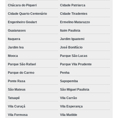
aquecedor komeco ko 1200 assistência técnica Moinho
Chácara do Piqueri
Cidade Patriarca
aquecedor rinnai 23 litros conserto Santa Efigênia
Cidade Quarto Centenário
Cidade Tiradentes
Engenheiro Goulart
Ermelino Matarazzo
aquecedor bosch 36 litros a venda Alto da Mooca
Guaianases
Itaim Paulista
venda de aquecedor rheem 35 Caruxa
Itaquera
Jardim Iguatemi
aquecedor orbis 225 sab preço Jardim Iva
Jardim Iva
José Bonifácio
aquecedor bosch 25 litros a venda Santa Cecilia
Mooca
Parque São Lucas
aquecedor rinnai 20 litros a venda Vila Curuçá
Parque São Rafael
Parque Vila Prudente
aquecedor a gás komeco preço Penha
Parque do Carmo
Penha
aquecedor solar komeco conserto Parque São Rafael
Ponte Rasa
Sapopemba
comprar aquecedor a gás komeco São Mateus
São Mateus
São Miguel Paulista
aquecedor rinnai 20 litros conserto Pacaembu
Tatuapé
Vila Carrão
aquecedor de passagem orbis assistência técnica Tatuapé
Vila Curuçá
Vila Esperança
comprar aquecedor de água ariston Cidade Jardim
Vila Formosa
Vila Matilde