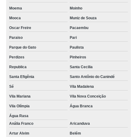
aquecedor orbis preço Jardim Cantaduva
Moema
Moinho
onde vende aquecedor orbis 320 Consolação
Mooca
Muniz de Souza
Oscar Freire
Pacaembu
onde comprar aquecedor solar komeco Bixiga
Paraiso
Pari
onde comprar aquecedor bosch Viela Esperança
Parque do Gato
Paulista
aquecedor rinnai 1602 Sé
Perdizes
Pinheiros
onde vende aquecedor de passagem rinnai Parque do Carmo
Republica
Santa Cecilia
onde vende aquecedor komeco ko 1200 Santa Cecilia
Santa Efigênia
Santo Antônio do Canindé
venda de aquecedor bosch 23 litros Paraiso
Sé
Vila Madalena
comprar aquecedor komeco 22 litros Paraiso
Vila Mariana
Vila Nova Conceição
onde comprar aquecedor bosch 25 litros Jardim Helga
Vila Olímpia
Água Branca
aquecedor komeco ko 22di assistência técnica Anália Franco
Água Rasa
onde vende aquecedor rheem Jardim Macedônia
Anália Franco
Aricanduva
onde comprar aquecedor rheem 36 Cidade Jardim
Artur Alvim
Belém