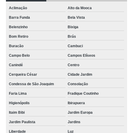
Aclimação
Alto da Mooca
comprar aquecedor ariston Vila Carrão
Barra Funda
Bela Vista
onde comprar aquecedor bosch 8 litros Luz
Belenzinho
Bixiga
aquecedor komeco 22 litros Valo Velho
Bom Retiro
Brás
aquecedor bosch conserto Pinheiros
Buracão
Cambuci
venda de aquecedor rinnai 35 litros Itaim Bibi
Campo Belo
Campos Elíseos
aquecedor bosch gwh 160 conserto Vaz de Lima
Canindé
Centro
venda de aquecedor rinnai 20 litros Ituna
Cerqueira César
Cidade Jardim
aquecedor ariston Guaianases
Condessa de São Joaquim
Consolação
aquecedor komeco 22 litros assistência técnica Jardim Cantaduva
Faria Lima
Fradique Coutinho
aquecedor rinnai 1602 Valo Velho
Higienópolis
Ibirapuera
comprar aquecedor komeco digital Mooca
Itaim Bibi
Jardim Europa
aquecedor rinnai 23 litros Jardim Dom José
Jardim Paulista
Jardins
comprar aquecedor de passagem orbis Chácara do Piqueri
Liberdade
Luz