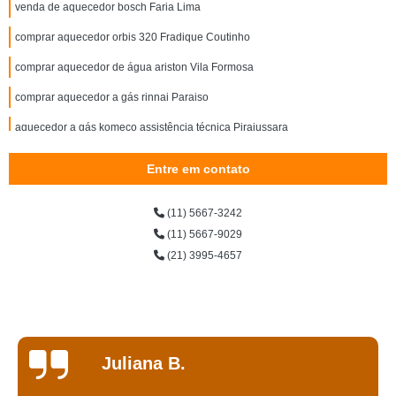
venda de aquecedor bosch Faria Lima
comprar aquecedor orbis 320 Fradique Coutinho
comprar aquecedor de água ariston Vila Formosa
comprar aquecedor a gás rinnai Paraiso
aquecedor a gás komeco assistência técnica Pirajussara
aquecedor bosch 8 litros a venda Vila Formosa
Entre em contato
aquecedor bosch Ermelino Matarazzo
(11) 5667-3242
aquecedor rheem Vila Carrão
(11) 5667-9029
aquecedor orbis Parque Fernanda
(21) 3995-4657
onde comprar aquecedor rheem 35 Guaianases
aquecedor de água ariston preço Vila Carrão
aquecedor bosch 23 litros a venda Artur Alvim
Juliana B.
aquecedor de água komeco preço São Miguel Paulista