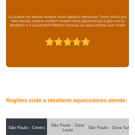
aquecedor komeco 22 litros Ponte Rasa
onde vende aquecedor a gás komeco Anália Franco
A Luciana me atende sempre muito rápida e atenciosa. Super indico pra
aquecedor solar komeco Fradique Coutinho
todo mundo, podem confiar!! Instalei meus aquecedores a gás com a
Idealterm e é excelente!!!! Melhor empresa de aquecedores que existe!
onde vende aquecedor orbis 225 sab Canindé
aquecedor rinnai 23 litros a venda Chácara do Piqueri
aquecedor rheem 36 a venda São Miguel Paulista
aquecedor orbis 8 litros preço Moinho
comprar aquecedor de passagem rinnai Santa Cecilia
aquecedor de água ariston preço Vaz de Lima
aquecedor rinnai 35 litros Parque Vila Prudente
Regiões onde a idealterm aquecedores atende:
aquecedor rheem 36 conserto Vila Curuçá
aquecedor bosch gwh 500 a venda Cidade Tiradentes
aquecedor a gás rinnai preço Jardim Mitsutani
São Paulo - Zona
São Paulo - Centro
São Paulo - Zona Sul
Leste
onde comprar aquecedor de passagem bosch Bom Retiro