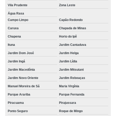
aquecedor de passagem rinnai preço Água Rasa
Vila Prudente
Zona Leste
aquecedor rinnai 23 litros conserto Zona Leste
Água Rasa
Campo Limpo
Capão Redondo
aquecedor rinnai Engenheiro Goulart
Caruxa
Chapada de Minas
aquecedor komeco ko 22di assistência técnica São Mateus
Chapena
Horto do Ipê
onde vende aquecedor de água komeco Jardim Paulista
Ituna
Jardim Cantaduva
comprar aquecedor orbis 315 hfb Jardim Rebouças
Jardim Dom José
Jardim Helga
aquecedor rinnai 35 litros a venda Pinheiros
Jardim Ingá
Jardim Lídia
comprar aquecedor komeco ko 1200 Cidade Tiradentes
Jardim Macedônia
Jardim Mitsutani
aquecedor de passagem bosch Itaquera
Jardim Novo Oriente
Jardim Rebouças
comprar aquecedor orbis 225 sab Oscar Freire
Manuel Moreira de Sá
Maria Virgínia
aquecedor gás bosch Luz
Parque Arariba
Parque Fernanda
venda de aquecedor rheem 36 Campo Limpo
Piracuama
Pirajussara
aquecedor rheem 36 conserto Moema
Ponto Seguro
Roque de Mingo