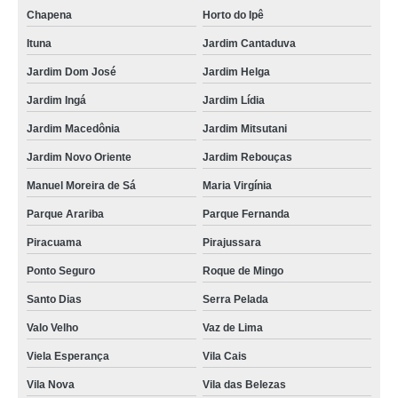
preço de aquecedor de água solar para chuveiro Jardins
Chapena
Horto do Ipê
aquecedor solar para chuveiros São Mateus
Ituna
Jardim Cantaduva
aquecedor solar para chuveiro e torneiras valor Engenheiro Goulart
Jardim Dom José
Jardim Helga
aquecedor de agua com placa solar preço Vila Mariana
Jardim Ingá
Jardim Lídia
boiler eletrico e solar valor Pari
Jardim Macedônia
Jardim Mitsutani
preço de aquecedor solar para chuveiro e torneiras Jardim Cantaduva
Jardim Novo Oriente
Jardim Rebouças
valor de aquecedor de agua solar residencial Jardim Iguatemi
Manuel Moreira de Sá
Maria Virgínia
Parque Arariba
Parque Fernanda
aquecedor de água solar 200 litros Vaz de Lima
Piracuama
Pirajussara
aquecedor solar de agua para chuveiro preço Jardim Novo Oriente
Ponto Seguro
Roque de Mingo
preço de aquecedor solar para chuveiro e torneiras Viela Esperança
Santo Dias
Serra Pelada
valor de aquecedor solar de agua para chuveiro Aclimação
Valo Velho
Vaz de Lima
boiler solar com apoio eletrico Mooca
Viela Esperança
Vila Cais
valor de aquecedor solar de agua para chuveiro Moinho
Vila Nova
Vila das Belezas
valor de aquecedor de agua solar residencial Vila Carrão