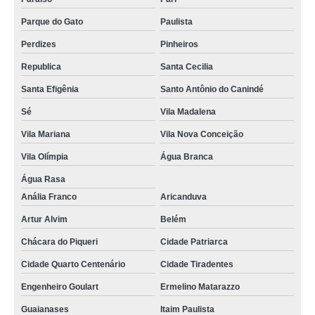
aquecedor de água solar 200 litros valor Piracuama
Parque do Gato
Paulista
preço de aquecedor de agua com placa solar Campo Limpo
Perdizes
Pinheiros
aquecedor solar de agua para chuveiro Sapopemba
Republica
Santa Cecilia
boiler eletrico e solar Paraiso
Santa Efigênia
Santo Antônio do Canindé
valor de aquecedor solar para chuveiros Aricanduva
Sé
Vila Madalena
valor de aquecedor solar para água Cidade Patriarca
Vila Mariana
Vila Nova Conceição
preço de aquecedor solar para água Jardim Lídia
Vila Olímpia
Água Branca
preço de aquecedor de água solar 200 litros Bixiga
Água Rasa
Anália Franco
Aricanduva
aquecedor residencial solar Zona Leste
Artur Alvim
Belém
aquecedor solar para chuveiros valor Jardim Paulista
Chácara do Piqueri
Cidade Patriarca
preço de aquecedor residencial solar Vila Olímpia
Cidade Quarto Centenário
Cidade Tiradentes
preço de aquecedor de água solar 200 litros Aclimação
Engenheiro Goulart
Ermelino Matarazzo
aquecedor de agua com placa solar Penha
Guaianases
Itaim Paulista