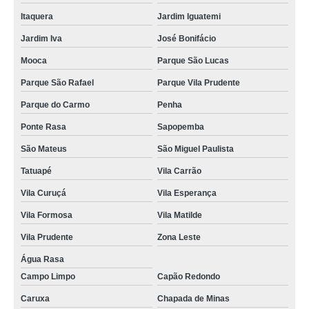
boiler eletrico e solar Ponte Rasa
Itaquera
Jardim Iguatemi
aquecedor residencial solar valor Jardins
Jardim Iva
José Bonifácio
aquecedor de agua solar residencial preço Tatuapé
Mooca
Parque São Lucas
boiler solar com apoio eletrico preço Paulista
Parque São Rafael
Parque Vila Prudente
aquecedor solar para água valor Valo Velho
Parque do Carmo
Penha
aquecedor solar para água preço Parque do Carmo
Ponte Rasa
Sapopemba
aquecedor solar para chuveiros preço Jardim Novo Oriente
São Mateus
São Miguel Paulista
aquecedor solar para água valor Higienópolis
Tatuapé
Vila Carrão
Vila Curuçá
Vila Esperança
aquecedor solar para chuveiros Mooca
Vila Formosa
Vila Matilde
aquecedor solar para água preço Guaianases
Vila Prudente
Zona Leste
aquecedor residencial solar valor Ermelino Matarazzo
Água Rasa
preço de aquecedor residencial solar Chapada de Minas
Campo Limpo
Capão Redondo
aquecedor residencial solar preço Ponte Rasa
Caruxa
Chapada de Minas