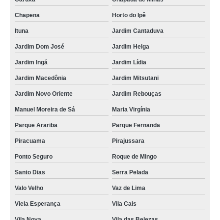
fábrica de aquecedor solar piscina Vila Mariana
Chapena
Horto do Ipê
instalação de aquecedor solar para piscinas Jardim Iguatemi
Ituna
Jardim Cantaduva
aquecedor solar chuveiro Oscar Freire
Jardim Dom José
Jardim Helga
aquecedores solares residenciais preços Vila Curuçá
Jardim Ingá
Jardim Lídia
aquecedor de água solar Itaim Bibi
Jardim Macedônia
Jardim Mitsutani
comprar aquecedor solar economico Canindé
Jardim Novo Oriente
Jardim Rebouças
aquecedor solar baixo custo preço Jardim Iguatemi
Manuel Moreira de Sá
Maria Virgínia
fabricante de aquecedor solar para chuveiro Parque São Lucas
Parque Arariba
Parque Fernanda
aquecedor solar para piscina valor Santa Cecilia
Piracuama
Pirajussara
aquecedor solar a vácuo para piscina preços Cidade Quarto Centenário
Ponto Seguro
Roque de Mingo
aquecedor solar para piscina Piracuama
Santo Dias
Serra Pelada
aquecedor solar baixo custo Cidade Patriarca
Valo Velho
Vaz de Lima
aquecedor solar economico quanto custa Parque do Gato
Viela Esperança
Vila Cais
fábrica de aquecedor solar para piscinas Jardim Mitsutani
Vila Nova
Vila das Belezas