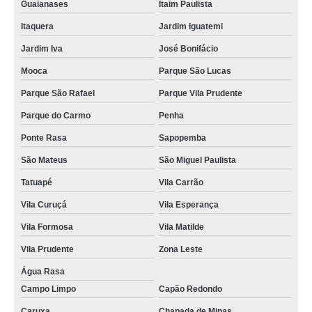
Guaianases
Itaim Paulista
aquecedor solar baixo custo preço Paulista
Itaquera
Jardim Iguatemi
aquecedor solar residencial Itaim Bibi
Jardim Iva
José Bonifácio
venda de aquecedor solar popular José Bonifácio
Mooca
Parque São Lucas
comprar aquecedor solar a vácuo Santo Dias
Parque São Rafael
Parque Vila Prudente
aquecedor solar a vácuo para piscina Santo Dias
Parque do Carmo
Penha
aquecedor solar baixo custo Aclimação
Ponte Rasa
Sapopemba
aquecedor solar popular valor Jardim Novo Oriente
São Mateus
São Miguel Paulista
aquecedor solar para piscinas preços Jardim Novo Oriente
Tatuapé
Vila Carrão
aquecedor solar para piscinas Vila Prudente
Vila Curuçá
Vila Esperança
instalação de aquecedor solar piscina Muniz de Souza
Vila Formosa
Vila Matilde
fábrica de aquecedor solar residencial Vila Curuçá
Vila Prudente
Zona Leste
instalação de aquecedor solar para residência Vila Mariana
Água Rasa
Campo Limpo
Capão Redondo
instalação de aquecedor solar para residência Brás
Caruxa
Chapada de Minas