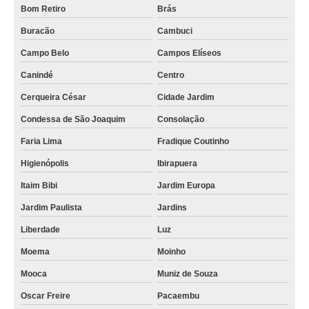
Bom Retiro
Brás
aquecedor solar quanto custa Belenzinho
Buracão
Cambuci
aquecedor solar para residência Moema
Campo Belo
Campos Elíseos
aquecedor solar para chuveiro Cambuci
Canindé
Centro
comprar aquecedor solar barato Muniz de Souza
Cerqueira César
Cidade Jardim
aquecedor solar para chuveiro preço Parque São Rafael
Condessa de São Joaquim
Consolação
aquecedor solar residencial preços Cidade Patriarca
Faria Lima
Fradique Coutinho
aquecedor solar para piscinas valor Piracuama
Higienópolis
Ibirapuera
aquecedor solar piscina valor Água Rasa
Itaim Bibi
Jardim Europa
aquecedor solar para piscinas Jardim Novo Oriente
Jardim Paulista
Jardins
fábrica de aquecedores solares residenciais Bom Retiro
Liberdade
Luz
aquecedor solar piscina valor Jardim Dom José
Moema
Moinho
fabricante de aquecedor de água solar Jardim Iva
Mooca
Muniz de Souza
Oscar Freire
Pacaembu
aquecedor solar barato Vila Prudente