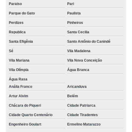
Paraiso
Pari
aquecedor solar economico Jardim Iguatemi
Parque do Gato
Paulista
fabricante de aquecedor solar Vaz de Lima
Perdizes
Pinheiros
aquecedor solar popular preços Vila Nova Conceição
Republica
Santa Cecilia
aquecedor solar para piscina preços Jardim Lídia
Santa Efigênia
Santo Antônio do Canindé
fabricante de aquecedor solar barato Belém
Sé
Vila Madalena
instalação de aquecedor solar para piscina Itaim Paulista
Vila Mariana
Vila Nova Conceição
aquecedor solar chuveiro preço Belém
Vila Olímpia
Água Branca
aquecedores solares residenciais valor Campo Limpo
Água Rasa
aquecedor solar popular Pinheiros
Anália Franco
Aricanduva
aquecedores solares residenciais valor Paulista
Artur Alvim
Belém
aquecedor solar piscina preços Guaianases
Chácara do Piqueri
Cidade Patriarca
instalação de aquecedor solar a vácuo para piscina Campos Elíseos
Cidade Quarto Centenário
Cidade Tiradentes
Engenheiro Goulart
Ermelino Matarazzo
aquecedor solar Muniz de Souza