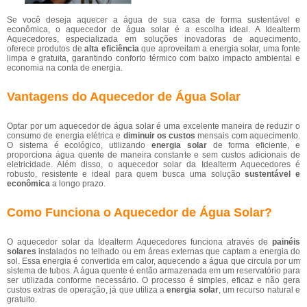
Se você deseja aquecer a água de sua casa de forma sustentável e
econômica, o aquecedor de água solar é a escolha ideal. A Idealterm
Aquecedores, especializada em soluções inovadoras de aquecimento,
oferece produtos de
alta eficiência
que aproveitam a energia solar, uma fonte
limpa e gratuita, garantindo conforto térmico com baixo impacto ambiental e
economia na conta de energia.
Vantagens do Aquecedor de Água Solar
Optar por um aquecedor de água solar é uma excelente maneira de reduzir o
consumo de energia elétrica e
diminuir os custos
mensais com aquecimento.
O sistema é ecológico, utilizando
energia solar
de forma eficiente, e
proporciona água quente de maneira constante e sem custos adicionais de
eletricidade. Além disso, o aquecedor solar da Idealterm Aquecedores é
robusto, resistente e ideal para quem busca uma solução
sustentável e
econômica
a longo prazo.
Como Funciona o Aquecedor de Água Solar?
O aquecedor solar da Idealterm Aquecedores funciona através de
painéis
solares
instalados no telhado ou em áreas externas que captam a energia do
sol. Essa energia é convertida em calor, aquecendo a água que circula por um
sistema de tubos. A água quente é então armazenada em um reservatório para
ser utilizada conforme necessário. O processo é simples, eficaz e não gera
custos extras de operação, já que utiliza a
energia solar
, um recurso natural e
gratuito.