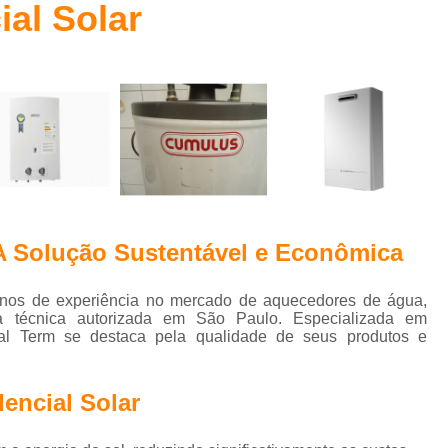
al Solar
s
Aquecedor de água no 
Aquecedor a Gás para 2 Chu
s
Aquecedor de água a Gás Ext
Aquecedor de água de Pass
s
Aquecedor de Passagem Gas
Aquecedor para Chuveiro 
Aquecedor de Agua a Gas para Ap
A Solução Sustentável e Econômica
Aquecedor de Agu
Aquecedor de Chuv
nos de experiência no mercado de aquecedores de água,
ia técnica autorizada em São Paulo. Especializada em
Aquecedor de Chuveiro para Apart
eal Term se destaca pela qualidade de seus produtos e
Aquecedor de
Aquecedor de Torn
encial Solar
Aquecedor Elétrico de água para A