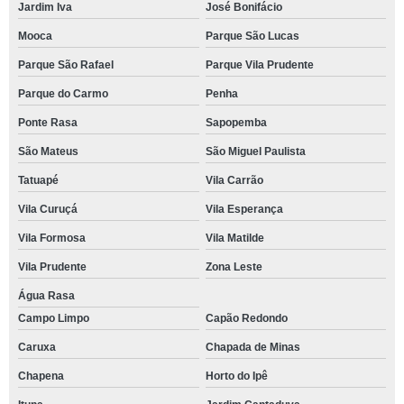
Jardim Iva
José Bonifácio
Mooca
Parque São Lucas
Parque São Rafael
Parque Vila Prudente
Parque do Carmo
Penha
Ponte Rasa
Sapopemba
São Mateus
São Miguel Paulista
Tatuapé
Vila Carrão
Vila Curuçá
Vila Esperança
Vila Formosa
Vila Matilde
Vila Prudente
Zona Leste
Água Rasa
Campo Limpo
Capão Redondo
Caruxa
Chapada de Minas
Chapena
Horto do Ipê