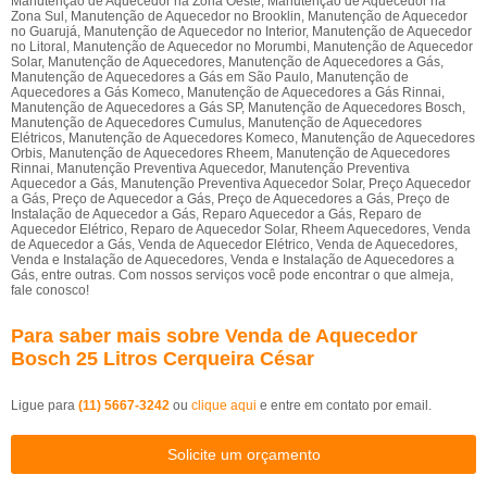
Manutenção de Aquecedor na Zona Oeste, Manutenção de Aquecedor na
Zona Sul, Manutenção de Aquecedor no Brooklin, Manutenção de Aquecedor
no Guarujá, Manutenção de Aquecedor no Interior, Manutenção de Aquecedor
no Litoral, Manutenção de Aquecedor no Morumbi, Manutenção de Aquecedor
Solar, Manutenção de Aquecedores, Manutenção de Aquecedores a Gás,
Manutenção de Aquecedores a Gás em São Paulo, Manutenção de
Aquecedores a Gás Komeco, Manutenção de Aquecedores a Gás Rinnai,
Manutenção de Aquecedores a Gás SP, Manutenção de Aquecedores Bosch,
Manutenção de Aquecedores Cumulus, Manutenção de Aquecedores
Elétricos, Manutenção de Aquecedores Komeco, Manutenção de Aquecedores
Orbis, Manutenção de Aquecedores Rheem, Manutenção de Aquecedores
Rinnai, Manutenção Preventiva Aquecedor, Manutenção Preventiva
Aquecedor a Gás, Manutenção Preventiva Aquecedor Solar, Preço Aquecedor
a Gás, Preço de Aquecedor a Gás, Preço de Aquecedores a Gás, Preço de
Instalação de Aquecedor a Gás, Reparo Aquecedor a Gás, Reparo de
Aquecedor Elétrico, Reparo de Aquecedor Solar, Rheem Aquecedores, Venda
de Aquecedor a Gás, Venda de Aquecedor Elétrico, Venda de Aquecedores,
Venda e Instalação de Aquecedores, Venda e Instalação de Aquecedores a
Gás, entre outras. Com nossos serviços você pode encontrar o que almeja,
fale conosco!
Para saber mais sobre Venda de Aquecedor
Bosch 25 Litros Cerqueira César
Ligue para
(11) 5667-3242
ou
clique aqui
e entre em contato por email.
Solicite um orçamento