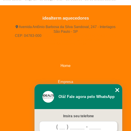
idealterm aquecedores
Avenida Antônio Barbosa da Silva Sandoval, 247 - Interlagos
São Paulo - SP
CEP: 04783-000
(11) 93061-5010
(11) 94170-4153
(11)
5667-3242
(11) 5667-9029
(21) 3995-4657
contato@idealterm.com.br
Home
Empresa
Olá! Fale agora pelo WhatsApp
Missão
Serviços
Insira seu telefone
Contato